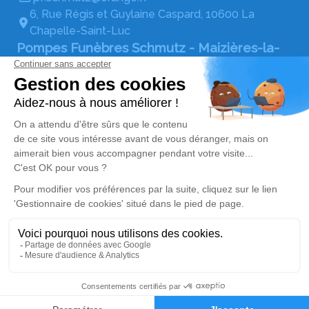
6, Rue Régis et Guylaine Caspard, 10600 La
Chapelle-Saint-Luc
Pompes Funèbres Schmutz - Maizières-la-
Grande-Paroisse
03 67 80 19 80
pf.schmutz@orange.fr
Boulevard Saint-Exupéry, 10510 Maizières-la-
Grande-Paroisse
Réseaux sociaux
Rubrique réglementaire
Mentions légales
Politique de traitement des données personnelles
Politique d’utilisation des cookies
Gestionnaire de cookies
Zone d'intervention
Réalisation et référencement par Simplifia