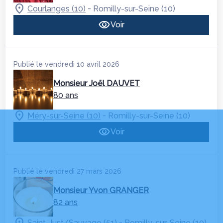
-
Courlanges (10)
Romilly-sur-Seine (10)
Voir
Publié le vendredi 10 avril 2026
Monsieur Joël DAUVET
80 ans
-
Méry-sur-Seine (10)
Romilly-sur-Seine (10)
Voir
Publié le vendredi 27 mars 2026
Monsieur Yvon GRANGER
82 ans
-
Saint-Just/Sauvage (51)
Romilly-sur-Seine (10)