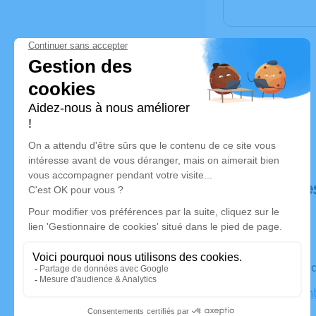
Déroulé de
Le vendred
Église Sain
Seine