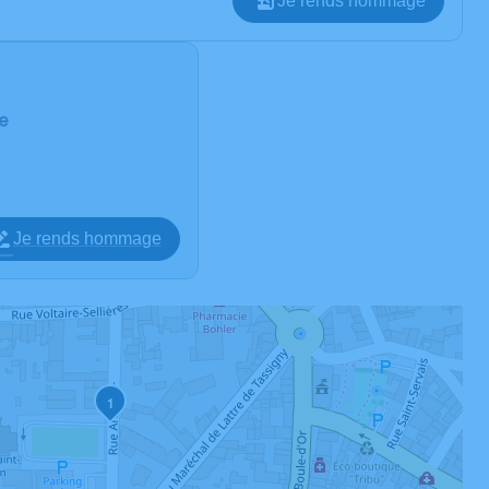
Je rends hommage
ne
Je rends hommage
1