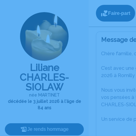
Faire-part
Message de 
Chère famille, 
Liliane
C’est avec une
CHARLES-
2026 à Romilly 
SIOLAW
Nous vous invit
née MARTINET
vos pensées à t
décédée le 3 juillet 2026 à l'âge de
CHARLES-SIO
84 ans
Un service de 
Je rends hommage