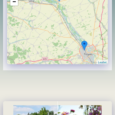
−
Leaflet