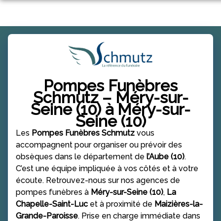
Aller
ORGANISER DES OBSÈQUES
au
contenu
PRÉVOIR SES OBSÈQUES
MONUMENTS FUNÉRAIRES
NOS AGENCES
Pompes Funèbres
NOTRE CHAMBRE FUNERAIRE
MERY SUR SEINE
Schmutz – Méry-sur-
Seine (10) à Méry-sur-
SERVICES AUX FAMILLES
LA CHAPELLE SAINT LUC
Seine (10)
ESPACES HOMMAGES
Les
Pompes Funèbres Schmutz
vous
NOTRE HISTOIRE
MAIZIERES
accompagnent pour organiser ou prévoir des
obsèques dans le département de
l’Aube (10)
.
C’est une équipe impliquée à vos côtés et à votre
écoute. Retrouvez-nous sur nos agences de
pompes funèbres à
Méry-sur-Seine (10)
,
La
Chapelle-Saint-Luc
et à proximité de
Maizières-la-
Grande-Paroisse
. Prise en charge immédiate dans