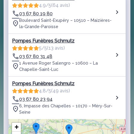
4.9/5
(64 avis)
03 67 80 19 80
Boulevard Saint-Exupéry – 10510 – Maizières-
la-Grande-Paroisse
Pompes Funèbres Schmutz
5/5
(13 avis)
03 67 80 31 48
1 Avenue Roger Salengro – 10600 – La
Chapelle-Saint-Luc
Pompes Funèbres Schmutz
4.8/5
(49 avis)
03 67 80 23 94
6, Impasse des Chapelles – 10170 – Méry-Sur-
Seine
+