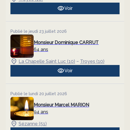
Voir
Publié le jeudi 23 juillet 2026
Monsieur Dominique CARRUT
64 ans
–
La Chapelle Saint Luc (10)
Troyes (10)
Voir
Publié le lundi 20 juillet 2026
Monsieur Marcel MARION
94 ans
Sézanne (51)