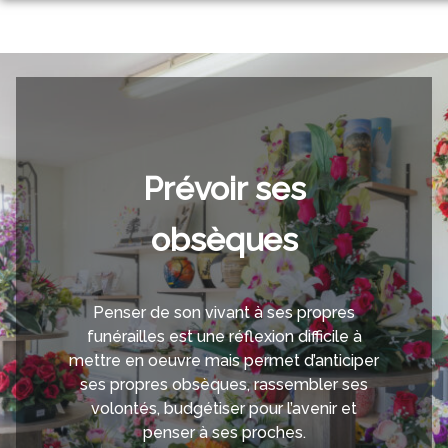
Aller
ORGANISER DES OBSÈQUES
au
contenu
PRÉVOIR SES OBSÈQUES
MONUMENTS FUNÉRAIRES
NOS AGENCES
NOTRE CHAMBRE FUNERAIRE
Prévoir ses
MERY SUR SEINE
SERVICES AUX FAMILLES
obsèques
LA CHAPELLE SAINT LUC
ESPACES HOMMAGES
NOTRE HISTOIRE
MAIZIERES
Penser de son vivant à ses propres
funérailles est une réflexion difficile à
mettre en oeuvre mais permet d’anticiper
ses propres obsèques, rassembler ses
volontés, budgétiser pour l’avenir et
penser à ses proches.