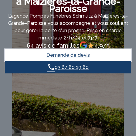
à Maizières-la-Grande-
Paroisse
L’agence Pompes Funèbres Schmutz à Maizières-la-
Grande-Paroisse vous accompagne et vous soutient
pour gérer la perte d’un proche. Prise en charge
immédiate 24h/24 et 7j/7.
64 avis de familles
4.9/5
Demande de devis
03 67 80 19 80