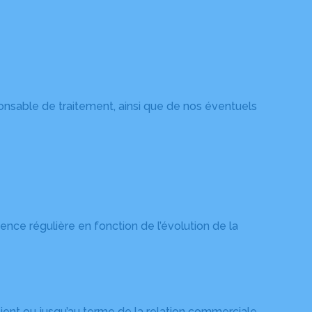
onsable de traitement, ainsi que de nos éventuels
nce régulière en fonction de l’évolution de la
ent ou jusqu’au terme de la relation commerciale.