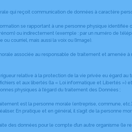
ale qui reçoit communication de données à caractère perso
formation se rapportant à une personne physique identifiée o
prénom) ou indirectement (exemple : par un numéro de télépho
ou courriel, mais aussi la voix ou l’image).
orale associée au responsable de traitement et amenée à r
n rigueur relative à la protection de la vie privée eu égard
x fichiers et aux libertés (la « Loi informatique et Libertés
ersonnes physiques à l’égard du traitement des Données ;
aitement est la personne morale (entreprise, commune, etc.)
e réaliser. En pratique et en général, il s’agit de la personne 
aite des données pour le compte d’un autre organisme (le re