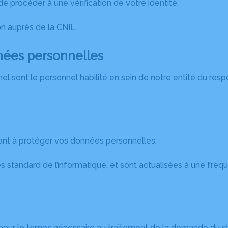
 procéder à une vérification de votre identité.
n auprès de la CNIL.
nnées personnelles
l sont le personnel habilité en sein de notre entité du resp
nt à protéger vos données personnelles.
standard de l’informatique, et sont actualisées à une fréque
ur le temps nécessaire au traitement de la demande du cli