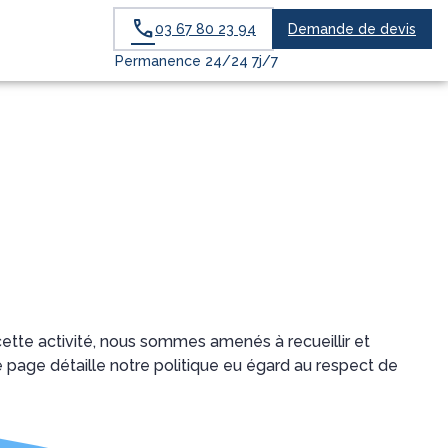
03 67 80 23 94
Demande de devis
RVICES AUX FAMILLES
ESPACES HOMMAGES
NOTRE HISTOIRE
Permanence 24/24 7j/7
tte activité, nous sommes amenés à recueillir et
tte page détaille notre politique eu égard au respect de