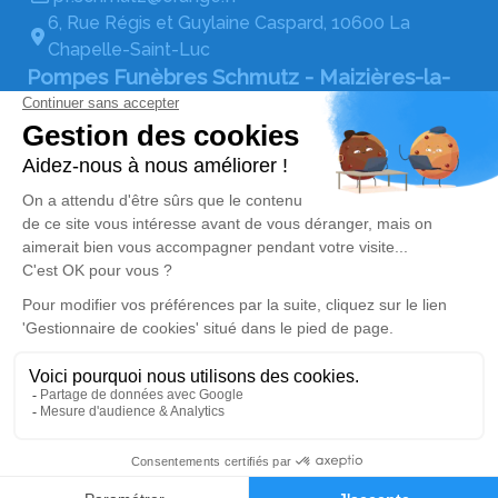
6, Rue Régis et Guylaine Caspard, 10600 La
Chapelle-Saint-Luc
Pompes Funèbres Schmutz - Maizières-la-
Grande-Paroisse
03 67 80 19 80
pf.schmutz@orange.fr
Boulevard Saint-Exupéry, 10510 Maizières-la-
Grande-Paroisse
Réseaux sociaux
Rubrique réglementaire
Mentions légales
Politique de traitement des données personnelles
Politique d’utilisation des cookies
Gestionnaire de cookies
Zone d'intervention
Réalisation et référencement par Simplifia