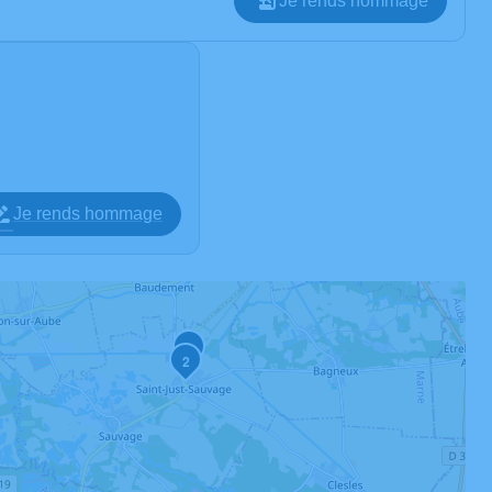
Je rends hommage
Je rends hommage
3
2