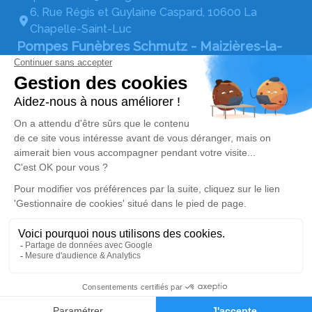
6, Rue Régis et Guylaine Caspard, 10600 La
Chapelle-Saint-Luc
Pompes Funèbres Schmutz - Maizières-la-
Grande-Paroisse
03 67 80 19 80
pf.schmutz@orange.fr
Boulevard Saint-Exupéry, 10510 Maizières-la-
Grande-Paroisse
Réseaux sociaux
Rubrique réglementaire
Mentions légales
Politique de traitement des données personnelles
Politique d’utilisation des cookies
Gestionnaire de cookies
Zone d'intervention
Réalisation et référencement par Simplifia