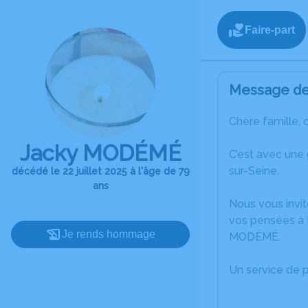
Faire-part
Message de 
Chère famille, 
Jacky MODÉMÉ
C’est avec une
sur-Seine.
décédé le 22 juillet 2025 à l'âge de 79
ans
Nous vous invit
vos pensées à t
Je rends hommage
MODÉMÉ.
Un service de 