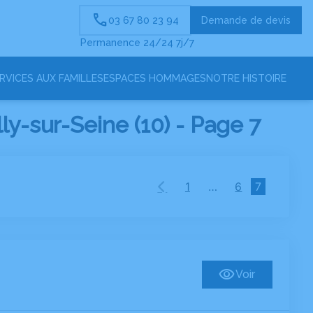
03 67 80 23 94
Demande de devis
Permanence 24/24 7j/7
RVICES AUX FAMILLES
ESPACES HOMMAGES
NOTRE HISTOIRE
-sur-Seine (10) - Page 7
1
…
6
7
Voir