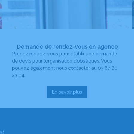
Demande de rendez-vous en agence
Prenez rendez-vous pour établir une demande
de devis pour l’organisation d’obsèques. Vous
pouvez également nous contacter au 03 67 80
23 94
En savoir plus
:
Demande
de
rendez-
vous
en
0)