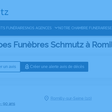
TS FUNÉRAIRES
NOS AGENCES
NOTRE CHAMBRE FUNERAIRE
SE
es Funèbres Schmutz à Romilly
r un avis
Créer une alerte avis de décès
Romilly-sur-Seine (10)
- 90 ans