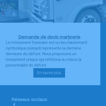
Demande de devis marbrerie
Le monument funéraire est un lieu hautement
symbolique puisqu’il représente la dernière
demeure du défunt. Nous proposons un
monument unique qui reflétera au mieux la
personnalité du défunt.
En savoir plus
:
Demande
de
devis
marbrerie
Réseaux sociaux