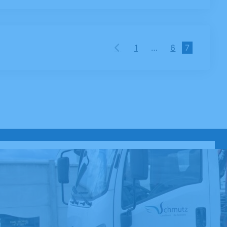
1
…
6
7