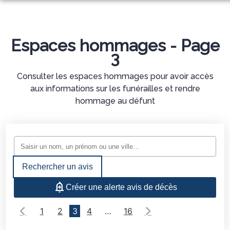
ORGANISER DES OBSÈQUES
PRÉVOIR SES OBSÈQUES
Espaces hommages - Page
MONUMENTS FUNÉRAIRES
3
NOS AGENCES
Consulter les espaces hommages pour avoir accès
aux informations sur les funérailles et rendre
NOTRE CHAMBRE FUNERAIRE
MERY SUR SEINE
hommage au défunt
SERVICES AUX FAMILLES
LA CHAPELLE SAINT LUC
ESPACES HOMMAGES
NOTRE HISTOIRE
MAIZIERES
Rechercher un avis
Créer une alerte avis de décès
1
2
3
4
…
16