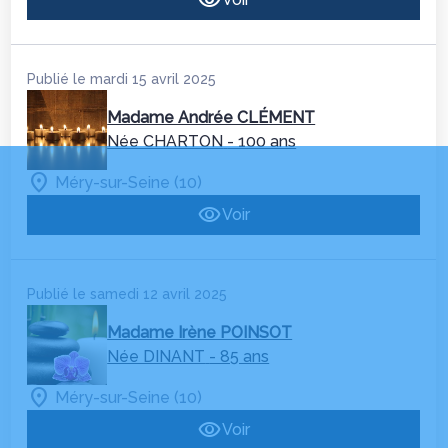
Publié le mardi 15 avril 2025
Madame Andrée CLÉMENT
Née CHARTON
- 100 ans
Méry-sur-Seine (10)
Voir
Publié le samedi 12 avril 2025
Madame Irène POINSOT
Née DINANT
- 85 ans
Méry-sur-Seine (10)
Voir