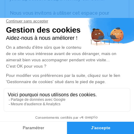
Nous vous invitons à utiliser cet espace pour
laisser vos condoléances, partager des photos
souvenirs, une anecdote ou exprimer vos pensées
à travers des poèmes ou des textes. Cet endroit
est un lieu d'expression dédié à honorer la
mémoire de Lydie BOYER.
Un service de plantation d’arbre hommage est
disponible ici
.
Je rends hommage
Cérémonie religieuse
vendredi 31 octobre 2025 à 14h30
14
Église Saint Sulpice et Saint Antoine de
Faire-part
Hommages
Clesles