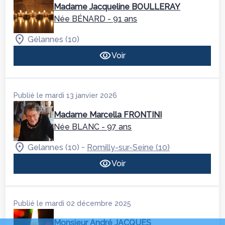
Madame Jacqueline BOULLERAY
Née BÉNARD
- 91 ans
Gélannes (10)
Voir
Publié le mardi 13 janvier 2026
Madame Marcella FRONTINI
Née BLANC
- 97 ans
-
Gelannes (10)
Romilly-sur-Seine (10)
Voir
Publié le mardi 02 décembre 2025
Monsieur André JACQUES