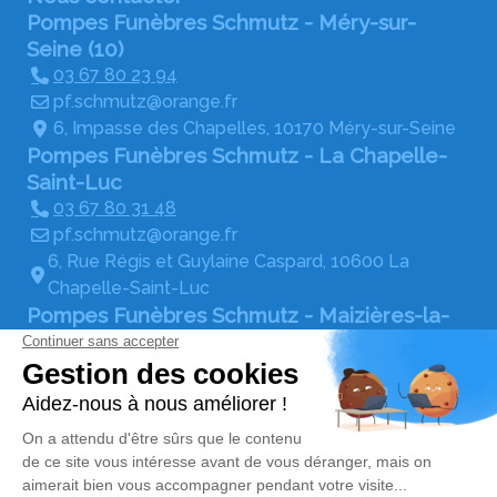
Pompes Funèbres Schmutz - Méry-sur-
Seine (10)
03 67 80 23 94
pf.schmutz@orange.fr
6, Impasse des Chapelles, 10170 Méry-sur-Seine
Pompes Funèbres Schmutz - La Chapelle-
Saint-Luc
03 67 80 31 48
pf.schmutz@orange.fr
6, Rue Régis et Guylaine Caspard, 10600 La
Chapelle-Saint-Luc
Pompes Funèbres Schmutz - Maizières-la-
Grande-Paroisse
03 67 80 19 80
pf.schmutz@orange.fr
Boulevard Saint-Exupéry, 10510 Maizières-la-
Grande-Paroisse
Réseaux sociaux