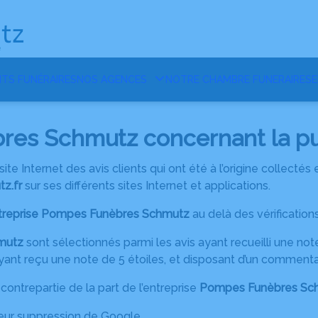
TS FUNÉRAIRES
NOS AGENCES
NOTRE CHAMBRE FUNERAIRE
SE
es Schmutz concernant la publ
site Internet des avis clients qui ont été à l’origine collectés
z.fr
sur ses différents sites Internet et applications.
ntreprise Pompes Funèbres Schmutz
au delà des vérification
mutz
sont sélectionnés parmi les avis ayant recueilli une no
yant reçu une note de 5 étoiles, et disposant d’un commentai
contrepartie de la part de l’entreprise
Pompes Funèbres Sc
eur suppression de Google.