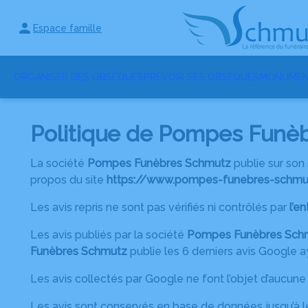
Espace famille
ORGANISER DES OBSÈQUES
PRÉVOIR SES OBSÈQUES
MONUMEN
Politique de Pompes Funèbr
La société
Pompes Funèbres Schmutz
publie sur son 
propos du site
https://www.pompes-funebres-schmut
Les avis repris ne sont pas vérifiés ni contrôlés par
l’e
Les avis publiés par la société
Pompes Funèbres Sch
Funèbres Schmutz
publie les 6 derniers avis Google a
Les avis collectés par Google ne font l’objet d’aucune 
Les avis sont conservés en base de données jusqu’à l