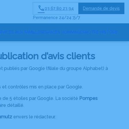
03 67 80 23 94
Demande de devis
Permanence 24/24 7j/7
RVICES AUX FAMILLES
ESPACES HOMMAGES
NOTRE HISTOIRE
ication d’avis clients
 et publiés par Google (filiale du groupe Alphabet) à
s et contrôles mis en place par Google.
te de 5 étoiles par Google. La société
Pompes
re détaillé.
hmutz
envers le rédacteur.