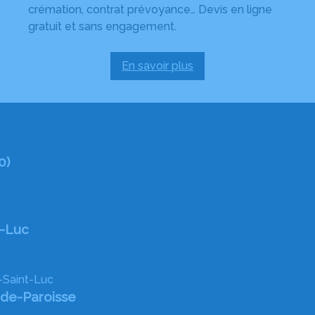
crémation, contrat prévoyance… Devis en ligne
gratuit et sans engagement.
En savoir plus
:
Demande
de
devis
obsèques
0)
t-Luc
-Saint-Luc
de-Paroisse