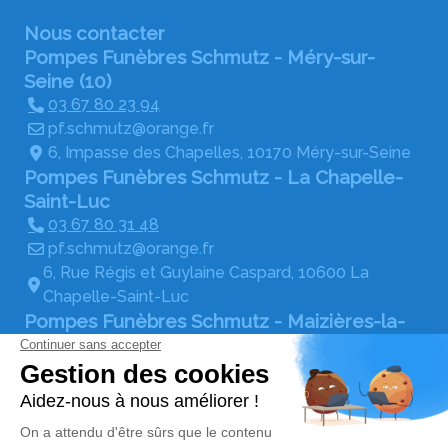
Nous contacter
Pompes Funèbres Schmutz - Méry-sur-
Seine (10)
03 67 80 23 94
pf.schmutz@orange.fr
6, Impasse des Chapelles, 10170 Méry-sur-Seine
Pompes Funèbres Schmutz - La Chapelle-
Saint-Luc
03 67 80 31 48
pf.schmutz@orange.fr
6, Rue Régis et Guylaine Caspard, 10600 La
Chapelle-Saint-Luc
Pompes Funèbres Schmutz - Maizières-la-
Grande-Paroisse
03 67 80 19 80
pf.schmutz@orange.fr
Boulevard Saint-Exupéry, 10510 Maizières-la-
Grande-Paroisse