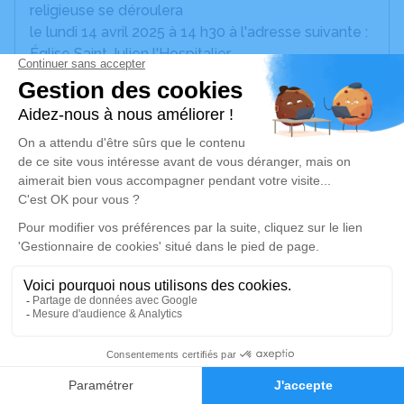
religieuse se déroulera
le lundi 14 avril 2025 à 14 h30 à l'adresse suivante :
Église Saint Julien l'Hospitalier -
10170 Vallant-Saint-Georges.
Ni fleur, ni plaques. Une boite à dons sera a votre
disposition pour les maladies neuro-dégénératives.
Cet espace privé est destiné à recueillir vos
condoléances ou le souvenir d’un moment passé.
Je rends hommage
Cérémonie religieuse
lundi 14 avril 2025 à 14h30
Église Saint Julien de Vallant-Saint-Georges
10170 Vallant-Saint-Georges
24
Faire-part
Hommages
Je rends hommage