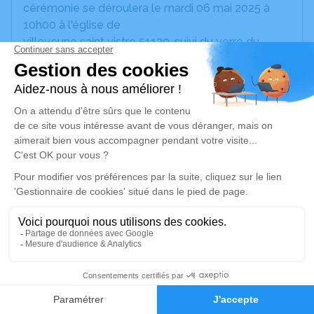
cérémonie se déroulera le mardi 06 mai 2025 à
10h00 à l'église de
villeveune saint vistre 51120, suivi du verre du
souvenir tous ensemble à la salle des fêtes.
Ensuite, nous l'accompagnerons ou le rejoindrons
au crematorium de rosières (Troyes 10) pour 16H
L'inhumation aura lieu, le Mercredi 7 Mai à 11H au
cimetière de villeneuve-saint-vistre. (chemin de la
garenne)
N'hésitez vraiment pas à lui rendre hommage,
laisser vos condoléances, partager des souvenirs,
des photos, anecdotes ou exprimer vos pensées à
travers des poèmes ou des textes sur cet espace
qui est dédié à honorer la mémoire de notre papa
39
et mari.
Faire-part
Hommages
Pour les fleurs, soit il y un un espace sur ce site, ou