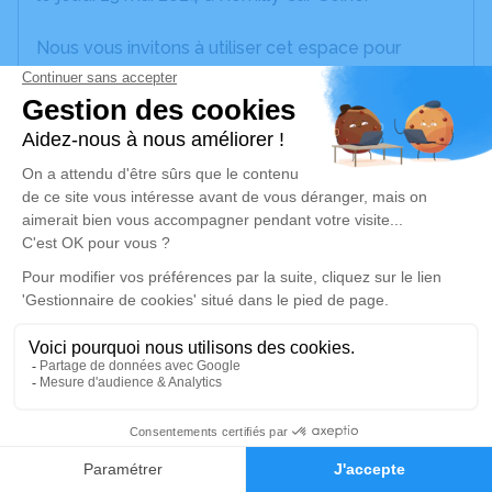
Nous vous invitons à utiliser cet espace pour
laisser vos condoléances, partager des photos
souvenirs, une anecdote ou exprimer vos pensées
à travers des poèmes ou des textes. Cet endroit
est un lieu d'expression dédié à honorer la
mémoire de Nicolas LARCHER.
Un service de plantation d’arbre hommage est
disponible ici
.
Je rends hommage
Cérémonie religieuse
mardi 28 mai 2024 à 14h30
39
Église Saint Julien l'Hospitalier de Plancy-
Faire-part
Hommages
l'Abbaye