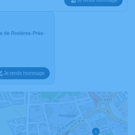
Je rends hommage
 de Rosières-Prés-
Je rends hommage
1