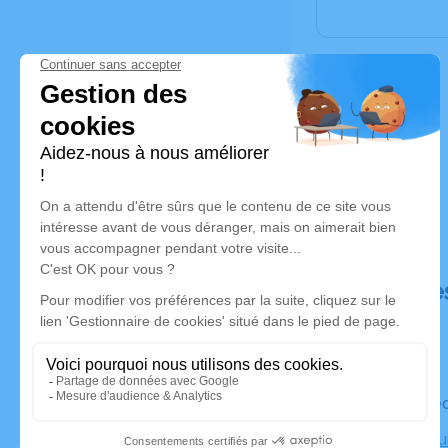
Déroulé de
Le mercred
Crématori