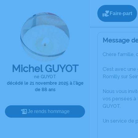
Faire-part
Message de 
Chère famille, 
Michel GUYOT
C’est avec une
Romilly sur Sei
né GUYOT
décédé le 21 novembre 2025 à l'âge
de 88 ans
Nous vous invit
vos pensées à t
GUYOT.
Je rends hommage
Un service de 