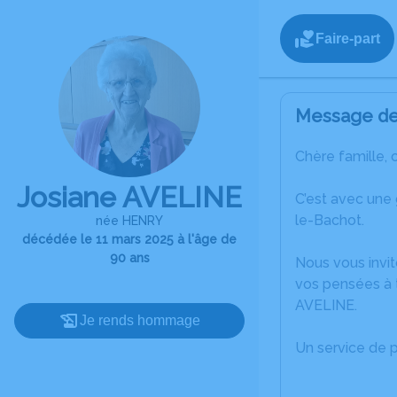
Faire-part
Message de 
Chère famille, 
Josiane AVELINE
C’est avec une
le-Bachot.
née HENRY
décédée le 11 mars 2025 à l'âge de
90 ans
Nous vous invit
vos pensées à t
AVELINE.
Je rends hommage
Un service de 