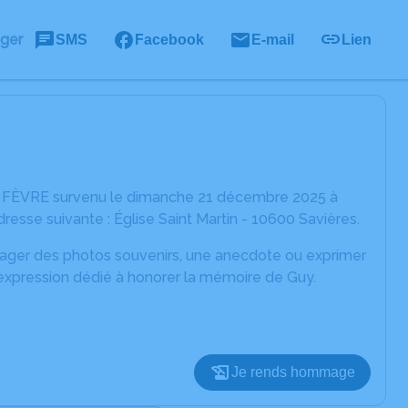
ager
SMS
Facebook
E-mail
Lien
uy FÈVRE survenu le dimanche 21 décembre 2025 à
esse suivante : Église Saint Martin - 10600 Savières.
rtager des photos souvenirs, une anecdote ou exprimer
'expression dédié à honorer la mémoire de Guy.
Je rends hommage