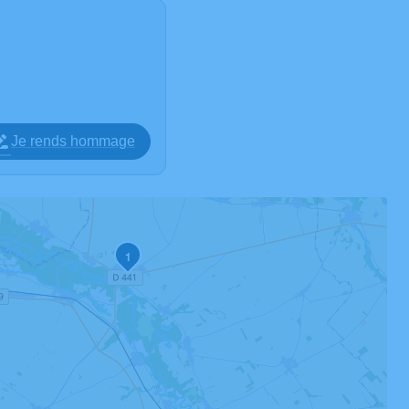
Je rends hommage
1