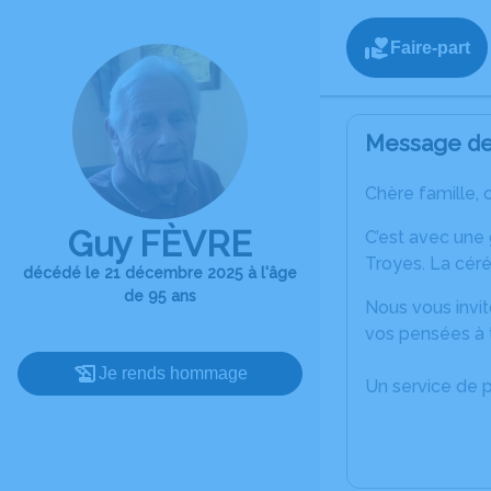
Faire-part
Message de 
Chère famille, 
Guy FÈVRE
C’est avec une
Troyes. La céré
décédé le 21 décembre 2025 à l'âge
de 95 ans
Nous vous invit
vos pensées à t
Je rends hommage
Un service de 