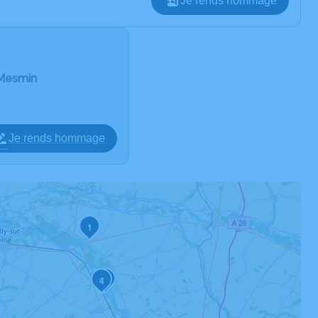
Je rends hommage
-Mesmin
Je rends hommage
1
2
4