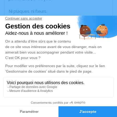
Ni plaques, ni fleurs.
Un service de plantation d’arbre hommage est
disponible ici
.
Je rends hommage
Crémation
mardi 30 janvier 2024 à 10h00
Crematorium du Pays de Montereau de
Marolles sur Seine
2 rue de la croix saint jacques
77130 Marolles sur Seine
23
Faire-part
Hommages
Je rends hommage