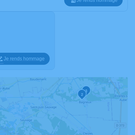
Je rends hommage
Je rends hommage
3
2