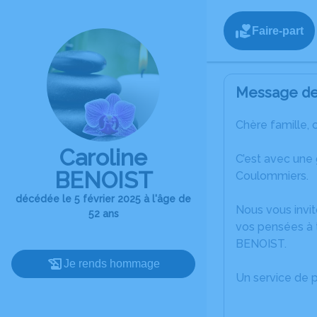
Faire-part
Message de 
Chère famille, 
Caroline
C’est avec une
BENOIST
Coulommiers.
décédée le 5 février 2025 à l'âge de
Nous vous invit
52 ans
vos pensées à t
BENOIST.
Je rends hommage
Un service de 