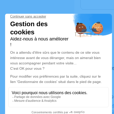
Déroulé de
Le jeudi 1
Eglise St 
CHAMPAGNE