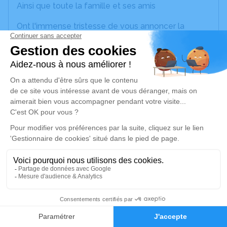
Ainsi que toute la famille et ses amis
Ont l'immense tristesse de vous annoncer la
disparition de
Monsieur GAUDIER Alain
survenu le 24 Septembre 2024 à l'âge de 71 ans
La cérémonie sera célébrée le mardi 1er Octobre
2024 à 11 heures au crématorium de Rosières-
Près-Troyes
Pas de plaques.
Fleurs naturelles seulement.
Cet avis tient lieu de faire-part et de
remerciements.
16
PF.Schumtz
Faire-part
Hommages
10510 MAIZIERES LA GDE PAROISSE